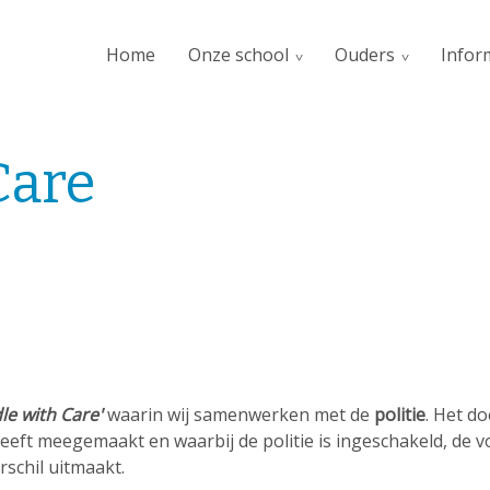
Home
Onze school
Ouders
Infor
Care
le with Care'
waarin wij samenwerken met de
politie
. Het do
eeft meegemaakt en waarbij de politie is ingeschakeld, de 
erschil uitmaakt.