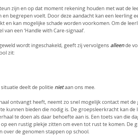
teun zijn en op dat moment rekening houden met wat de leer
 en begrepen voelt. Door deze aandacht kan een leerling eer
aakt en kan mogelijke schade worden voorkomen. Om de leer
l van een ‘Handle with Care-signaal’.
k geweld wordt ingeschakeld, geeft zij vervolgens
alleen
de vo
ol zit:
situatie deelt de politie
niet
aan ons mee.
ignaal ontvangt heeft, neemt zo snel mogelijk contact met d
e kunnen bieden die nodig is. De groepsleerkracht kan de leer
verhaal te doen als daar behoefte aan is. Een toets van die 
s op een rustig plekje zitten om even tot rust te komen. De
n over de genomen stappen op school.