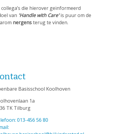
e collega’s die hierover geïnformeerd
doel van
'
Handle with Care'
is puur om de
daarom
nergens
terug te vinden.
ontact
enbare Basisschool Koolhoven
olhovenlaan 1a
36 TK Tilburg
lefoon: 013-456 56 80
mail: